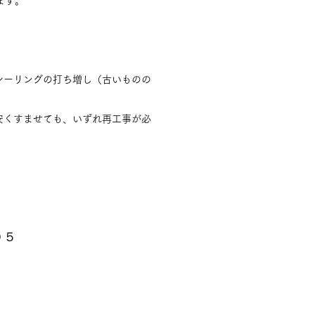
ます。
シーリングの打ち増し（古いものの
安くすませても、いずれ再工事が必
０５